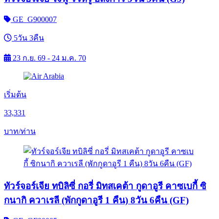
GE_G900007
5วัน 3คืน
23 ก.ย. 69 - 24 ม.ค. 70
เริ่มต้น
33,331
บาท/ท่าน
ทัวร์จอร์เจีย ทบิลิซี่ กอรี่ มิทสเคต้า กูดาอูรี คาซเบกี้ ซิ
กนากิ ควาเรลี (พักกูดาอูรี 1 คืน) 8วัน 6คืน (GF)